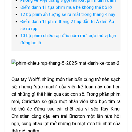
Phòng vé Việt tháng 8 gọi tên loạt phim đình đám
Điểm danh 11 tựa phim mùa hè không thể bỏ lỡ
12 bộ phim ấn tượng sẽ ra mắt trong tháng 4 này
Điểm danh 11 phim tháng 2 hấp dẫn từ Á đến Âu
sẽ ra rạp
10 bộ phim chiếu rạp đầu năm mới cực thú vị bạn
đừng bỏ lỡ
Qua tay Wolff, những món tiền bẩn cũng trở nên sạch
sẽ, nhưng “sức mạnh” của viên kế toán này còn hơn
cả những gì thể hiện qua các con số. Trong phần phim
mới, Christian sẽ giúp một nhân viên kho bạc tìm ra
kẻ thủ ác đứng sau cái chết của vị sếp Ray King.
Christian cùng cậu em trai Braxton một lần nữa hội
ngộ, cùng nhau lật mở những bí mật đen tối nhất của
thế giới ngầm.