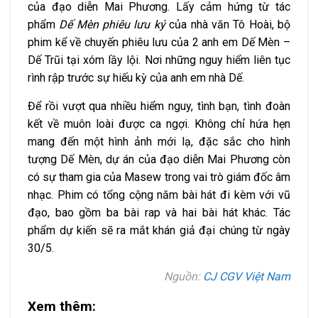
của đạo diễn Mai Phương. Lấy cảm hứng từ tác
phẩm
Dế Mèn phiêu lưu ký
của nhà văn Tô Hoài, bộ
phim kể về chuyến phiêu lưu của 2 anh em Dế Mèn –
Dế Trũi tại xóm lầy lội. Nơi những nguy hiểm liên tục
rình rập trước sự hiếu kỳ của anh em nhà Dế.
Để rồi vượt qua nhiều hiểm nguy, tình bạn, tình đoàn
kết về muôn loài được ca ngợi. Không chỉ hứa hẹn
mang đến một hình ảnh mới lạ, đặc sắc cho hình
tượng Dế Mèn, dự án của đạo diễn Mai Phương còn
có sự tham gia của Masew trong vai trò giám đốc âm
nhạc. Phim có tổng cộng năm bài hát đi kèm với vũ
đạo, bao gồm ba bài rap và hai bài hát khác. Tác
phẩm dự kiến sẽ ra mắt khán giả đại chúng từ ngày
30/5.
Nguồn:
CJ CGV Việt Nam
Xem thêm: