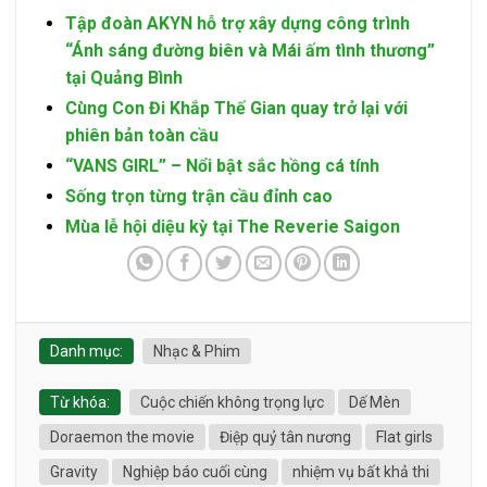
Tập đoàn AKYN hỗ trợ xây dựng công trình
“Ánh sáng đường biên và Mái ấm tình thương”
tại Quảng Bình
Cùng Con Đi Khắp Thế Gian quay trở lại với
phiên bản toàn cầu
“VANS GIRL” – Nổi bật sắc hồng cá tính
Sống trọn từng trận cầu đỉnh cao
Mùa lễ hội diệu kỳ tại The Reverie Saigon
Danh mục:
Nhạc & Phim
Từ khóa:
Cuộc chiến không trọng lực
Dế Mèn
Doraemon the movie
Điệp quỷ tân nương
Flat girls
Gravity
Nghiệp báo cuối cùng
nhiệm vụ bất khả thi