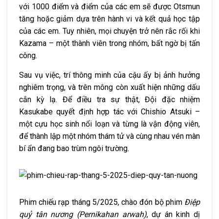
với 1000 điểm và điểm của các em sẽ được Otsmun
tăng hoặc giảm dựa trên hành vi và kết quả học tập
của các em. Tuy nhiên, mọi chuyện trở nên rắc rối khi
Kazama – một thành viên trong nhóm, bất ngờ bị tấn
công.
Sau vụ việc, trí thông minh của cậu ấy bị ảnh hưởng
nghiêm trọng, và trên mông còn xuất hiện những dấu
cắn kỳ lạ. Để điều tra sự thật, Đội đặc nhiệm
Kasukabe quyết định hợp tác với Chishio Atsuki –
một cựu học sinh nổi loạn và từng là vận động viên,
để thành lập một nhóm thám tử và cùng nhau vén màn
bí ẩn đang bao trùm ngôi trường.
Phim chiếu rạp tháng 5/2025, chào đón bộ phim
Điệp
quỷ tân nương (Pernikahan arwah)
, dự án kinh dị