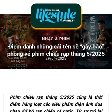
Chuyển
đến
nội
dung
NHẠC & PHIM
Điểm danh những cái tên sẽ “gây bão”
phòng vé phim chiếu rạp tháng 5/2025
Phim chiếu rạp tháng 5/2025 cũng là thời
điểm hàng loạt các siêu phẩm điện ảnh đua
nhau đổ bộ rạp chiếu cả nước. Từ sự trở lại