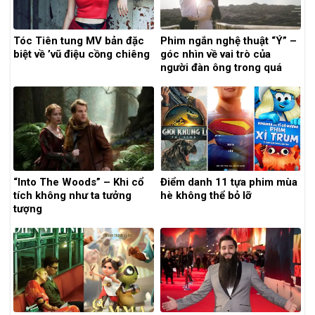
Tóc Tiên tung MV bản đặc
Phim ngắn nghệ thuật “Ý” –
biệt về ’vũ điệu cồng chiêng
góc nhìn về vai trò của
người đàn ông trong quá
trình xây dựng hạnh phúc
“Into The Woods” – Khi cổ
Điểm danh 11 tựa phim mùa
tích không như ta tưởng
hè không thể bỏ lỡ
tượng