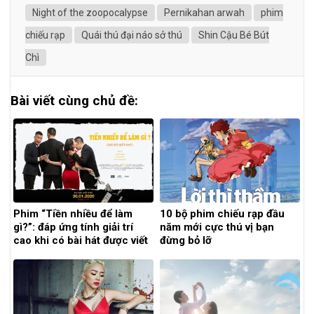
Night of the zoopocalypse
Pernikahan arwah
phim
chiếu rạp
Quái thú đại náo sở thú
Shin Cậu Bé Bút
Chì
Bài viết cùng chủ đề:
Phim “Tiền nhiều để làm
10 bộ phim chiếu rạp đầu
gì?”: đáp ứng tính giải trí
năm mới cực thú vị bạn
cao khi có bài hát được viết
đừng bỏ lỡ
độc quyền, kĩ thuật quay tốt
cùng bối cảnh quay chọn
lọc chỉn chu.