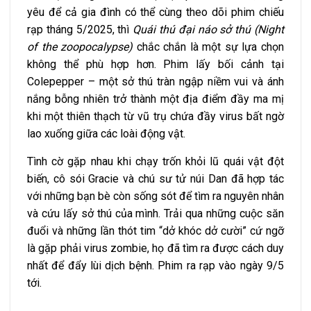
yêu để cả gia đình có thể cùng theo dõi phim chiếu
rạp tháng 5/2025, thì
Quái thú đại náo sở thú (Night
of the zoopocalypse)
chắc chắn là một sự lựa chọn
không thể phù hợp hơn. Phim lấy bối cảnh tại
Colepepper – một sở thú tràn ngập niềm vui và ánh
nắng bỗng nhiên trở thành một địa điểm đầy ma mị
khi một thiên thạch từ vũ trụ chứa đầy virus bất ngờ
lao xuống giữa các loài động vật.
Tình cờ gặp nhau khi chạy trốn khỏi lũ quái vật đột
biến, cô sói Gracie và chú sư tử núi Dan đã hợp tác
với những bạn bè còn sống sót để tìm ra nguyên nhân
và cứu lấy sở thú của mình. Trải qua những cuộc săn
đuổi và những lần thót tim “dở khóc dở cười” cứ ngỡ
là gặp phải virus zombie, họ đã tìm ra được cách duy
nhất để đẩy lùi dịch bệnh. Phim ra rạp vào ngày 9/5
tới.