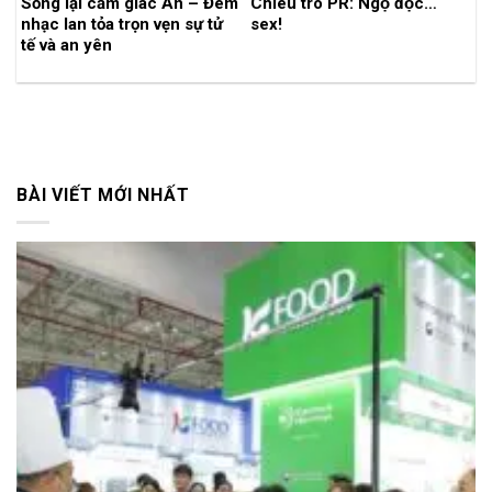
Sống lại cảm giác An – Đêm
Chiêu trò PR: Ngộ độc…
nhạc lan tỏa trọn vẹn sự tử
sex!
tế và an yên
BÀI VIẾT MỚI NHẤT