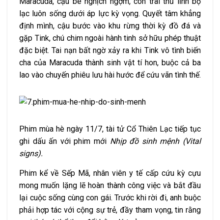
Maracuda, cậu bé nghịch ngợm, con trai thủ lĩnh bộ
lạc luôn sống dưới áp lực kỳ vọng. Quyết tâm khẳng
định mình, cậu bước vào khu rừng thời kỳ đồ đá và
gặp Tink, chú chim ngoài hành tinh sở hữu phép thuật
đặc biệt. Tai nạn bất ngờ xảy ra khi Tink vô tình biến
cha của Maracuda thành sinh vật tí hon, buộc cả ba
lao vào chuyến phiêu lưu hài hước để cứu vãn tình thế.
Phim mùa hè ngày 11/7, tài tử Cổ Thiên Lạc tiếp tục
ghi dấu ấn với phim mới
Nhịp đồ sinh mệnh (Vital
signs).
Phim kể về Sếp Mã, nhân viên y tế cấp cứu kỳ cựu
mong muốn lặng lẽ hoàn thành công việc và bắt đầu
lại cuộc sống cùng con gái. Trước khi rời đi, anh buộc
phải hợp tác với cộng sự trẻ, đầy tham vọng, tin rằng