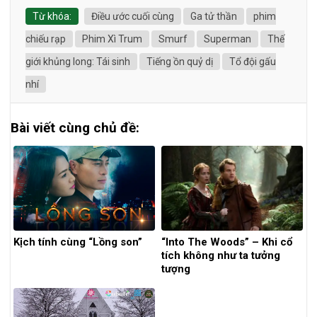
Từ khóa:
Điều ước cuối cùng
Ga tử thần
phim
chiếu rạp
Phim Xì Trum
Smurf
Superman
Thế
giới khủng long: Tái sinh
Tiếng ồn quỷ dị
Tổ đội gấu
nhí
Bài viết cùng chủ đề:
Kịch tính cùng “Lồng son”
“Into The Woods” – Khi cổ
tích không như ta tưởng
tượng