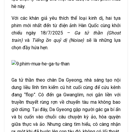
hè này.
Với các khán giả yêu thích thể loại kinh dị, hai tựa
phim mới nhất đến từ điện ảnh Hàn Quốc cùng khởi
chiếu ngày 18/7/2025 –
Ga tử thần (Ghost
train)
và
Tiếng ồn quỷ dị (Noise)
sẽ là những lựa
chọn đầy hứa hẹn.
Ga tử thần theo chân Da Gyeong, nhà sáng tạo nội
dung liều lĩnh tìm kiếm cú hit cuối cùng để cứu kênh
đang “flop”. Cô đến ga Gwanglim, nơi gắn liền với
truyền thuyết rùng rợn về chuyến tàu ma không bao
giờ dừng. Tại đây, Da Gyeong gặp người gác ga bí ẩn
và bị cuốn vào chuỗi câu chuyện kỳ ảo, hòa quyện
giữa thực và ảo. Nhưng càng tìm hiểu, cô càng nhận
ra: một khi đã bước lên con tàu đó, không có lối thoát.