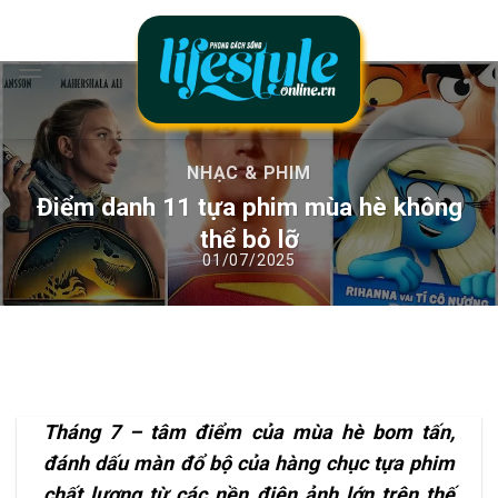
Chuyển
đến
nội
dung
NHẠC & PHIM
Điểm danh 11 tựa phim mùa hè không
thể bỏ lỡ
Tháng 7 – tâm điểm của mùa hè bom tấn,
đánh dấu màn đổ bộ của hàng chục tựa phim
chất lượng từ các nền điện ảnh lớn trên thế