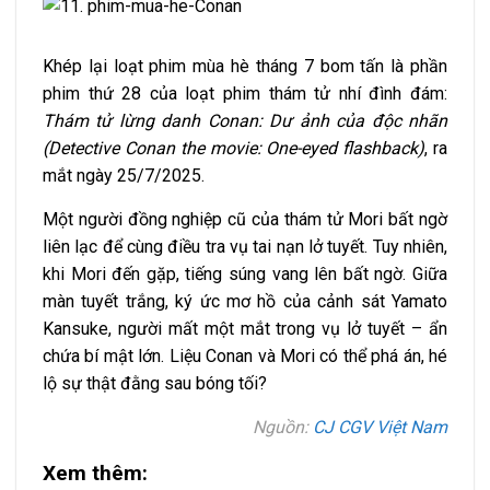
Khép lại loạt phim mùa hè tháng 7 bom tấn là phần
phim thứ 28 của loạt phim thám tử nhí đình đám:
Thám tử lừng danh Conan: Dư ảnh của độc nhãn
(Detective Conan the movie: One-eyed flashback)
, ra
mắt ngày 25/7/2025.
Một người đồng nghiệp cũ của thám tử Mori bất ngờ
liên lạc để cùng điều tra vụ tai nạn lở tuyết. Tuy nhiên,
khi Mori đến gặp, tiếng súng vang lên bất ngờ. Giữa
màn tuyết trắng, ký ức mơ hồ của cảnh sát Yamato
Kansuke, người mất một mắt trong vụ lở tuyết – ẩn
chứa bí mật lớn. Liệu Conan và Mori có thể phá án, hé
lộ sự thật đằng sau bóng tối?
Nguồn:
CJ CGV Việt Nam
Xem thêm: