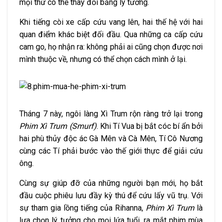
mọi thứ có thể thay đổi bằng lý tưởng.
Khi tiếng còi xe cấp cứu vang lên, hai thế hệ với hai
quan điểm khác biệt đối đầu. Qua những ca cấp cứu
cam go, họ nhận ra: không phải ai cũng chọn được nơi
mình thuộc về, nhưng có thể chọn cách mình ở lại.
Tháng 7 này, ngôi làng Xì Trum rộn ràng trở lại trong
Phim Xì Trum (Smurf)
. Khi Tí Vua bị bắt cóc bí ẩn bởi
hai phù thủy độc ác Gà Mên và Cà Mên, Tí Cô Nương
cùng các Tí phải bước vào thế giới thực để giải cứu
ông.
Cùng sự giúp đỡ của những người bạn mới, họ bắt
đầu cuộc phiêu lưu đầy kỳ thú để cứu lấy vũ trụ. Với
sự tham gia lồng tiếng của Rihanna,
Phim Xì Trum
là
lựa chọn lý tưởng cho mọi lứa tuổi, ra mắt phim mùa