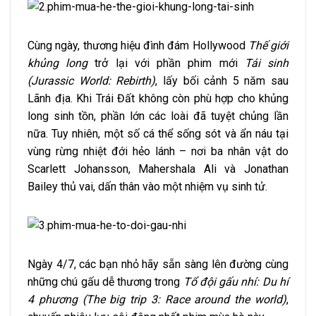
Cùng ngày, thương hiệu đình đám Hollywood
Thế giới
khủng long
trở lại với phần phim mới
Tái sinh
(Jurassic World: Rebirth)
, lấy bối cảnh 5 năm sau
Lãnh địa. Khi Trái Đất không còn phù hợp cho khủng
long sinh tồn, phần lớn các loài đã tuyệt chủng lần
nữa. Tuy nhiên, một số cá thể sống sót và ẩn náu tại
vùng rừng nhiệt đới hẻo lánh – nơi ba nhân vật do
Scarlett Johansson, Mahershala Ali và Jonathan
Bailey thủ vai, dấn thân vào một nhiệm vụ sinh tử.
Ngày 4/7, các bạn nhỏ hãy sẵn sàng lên đường cùng
những chú gấu dễ thương trong
Tổ đội gấu nhí: Du hí
4 phương (The big trip 3: Race around the world)
,