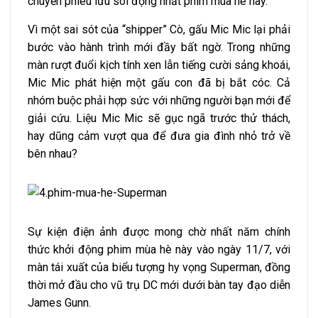
chuyến phiêu lưu sôi động nhất phim mùa hè này.
Vì một sai sót của “shipper” Cò, gấu Mic Mic lại phải
bước vào hành trình mới đầy bất ngờ. Trong những
màn rượt đuổi kịch tính xen lẫn tiếng cười sảng khoái,
Mic Mic phát hiện một gấu con đã bị bắt cóc. Cả
nhóm buộc phải hợp sức với những người bạn mới để
giải cứu. Liệu Mic Mic sẽ gục ngã trước thử thách,
hay dũng cảm vượt qua để đưa gia đình nhỏ trở về
bên nhau?
Sự kiện điện ảnh được mong chờ nhất năm chính
thức khởi động phim mùa hè này vào ngày 11/7, với
màn tái xuất của biểu tượng hy vọng Superman, đồng
thời mở đầu cho vũ trụ DC mới dưới bàn tay đạo diễn
James Gunn.