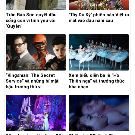
Trần Bảo Sơn quyết đấu
’Tây Du Ký’ phiên bản Việt ra
sống còn vì tình yêu với
mắt vào đầu năm sau
’Quyên’
“Kingsman: The Secret
Xem biểu diễn ba lê “Hồ
Service” và những bí mật
Thiên nga” và thưởng thức
hậu trường thú vị
hòa nhạc