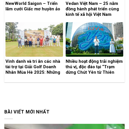
NewWorld Saigon – Triển
Vedan Việt Nam – 25 năm
lãm cưới Giấc mơ huyền ảo
đồng hành phát triển cùng
kinh tế xã hội Việt Nam
Vinh danh và tri ân các nhà
Nhiều hoạt động trải nghiệm
tài trợ tại Giải Golf Doanh
thú vị, độc đáo tại “Trạm
Nhân Mùa Hè 2025: Những
dừng Chút Yên từ Thiên
người âm thầm tạo nên
nhiên” của La Vie
thành công
BÀI VIẾT MỚI NHẤT