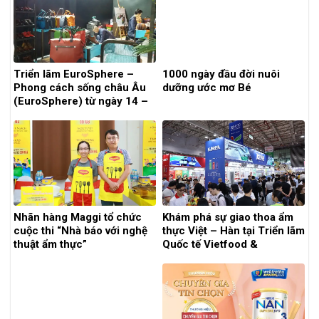
Triển lãm EuroSphere –
1000 ngày đầu đời nuôi
Phong cách sống châu Âu
dưỡng ước mơ Bé
(EuroSphere) từ ngày 14 –
16/6, tại khách sạn
InterContinental Saigon
Nhãn hàng Maggi tổ chức
Khám phá sự giao thoa ẩm
cuộc thi “Nhà báo với nghệ
thực Việt – Hàn tại Triển lãm
thuật ẩm thực”
Quốc tế Vietfood &
Beverage – Propack
Vietnam 2025