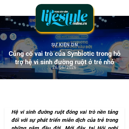
Chuyển
đến
nội
dung
SỰ KIỆN DN
Củng cố vai trò của Synbiotic trong hỗ
trợ hệ vi sinh đường ruột ở trẻ nhỏ
Hệ vi sinh đường ruột đóng vai trò nền tảng
đối với sự phát triển miễn dịch của trẻ trong
những năm đầu đời. Mới đây, tại Hội nghị