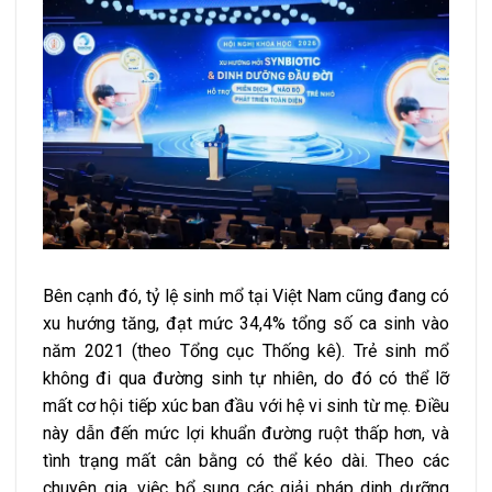
Bên cạnh đó, tỷ lệ sinh mổ tại Việt Nam cũng đang có
xu hướng tăng, đạt mức 34,4% tổng số ca sinh vào
năm 2021 (theo Tổng cục Thống kê). Trẻ sinh mổ
không đi qua đường sinh tự nhiên, do đó có thể lỡ
mất cơ hội tiếp xúc ban đầu với hệ vi sinh từ mẹ. Điều
này dẫn đến mức lợi khuẩn đường ruột thấp hơn, và
tình trạng mất cân bằng có thể kéo dài. Theo các
chuyên gia, việc bổ sung các giải pháp dinh dưỡng