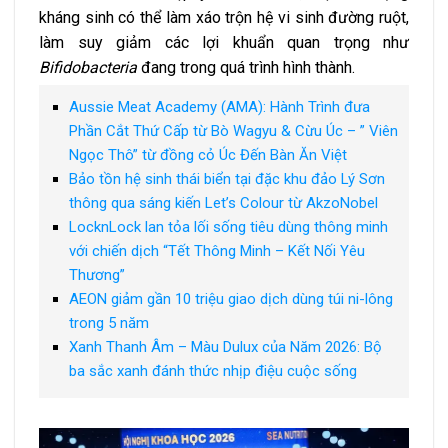
kháng sinh có thể làm xáo trộn hệ vi sinh đường ruột,
làm suy giảm các lợi khuẩn quan trọng như
Bifidobacteria
đang trong quá trình hình thành.
Aussie Meat Academy (AMA): Hành Trình đưa
Phần Cắt Thứ Cấp từ Bò Wagyu & Cừu Úc – ” Viên
Ngọc Thô” từ đồng cỏ Úc Đến Bàn Ăn Việt
Bảo tồn hệ sinh thái biển tại đặc khu đảo Lý Sơn
thông qua sáng kiến Let’s Colour từ AkzoNobel
LocknLock lan tỏa lối sống tiêu dùng thông minh
với chiến dịch “Tết Thông Minh – Kết Nối Yêu
Thương”
AEON giảm gần 10 triệu giao dịch dùng túi ni-lông
trong 5 năm
Xanh Thanh Âm – Màu Dulux của Năm 2026: Bộ
ba sắc xanh đánh thức nhịp điệu cuộc sống