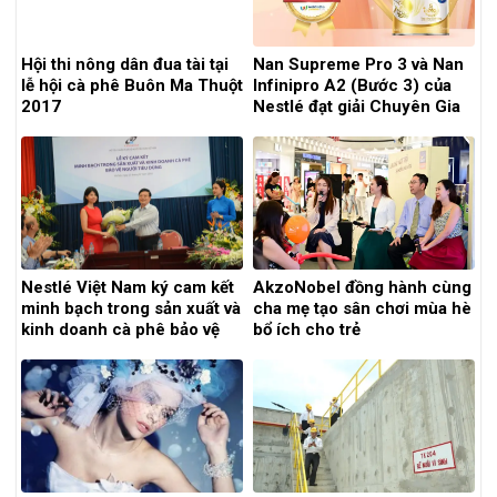
Hội thi nông dân đua tài tại
Nan Supreme Pro 3 và Nan
lễ hội cà phê Buôn Ma Thuột
Infinipro A2 (Bước 3) của
2017
Nestlé đạt giải Chuyên Gia
Tin Chọn Và Thương Hiệu
Sáng Tạo Nổi Bật
Nestlé Việt Nam ký cam kết
AkzoNobel đồng hành cùng
minh bạch trong sản xuất và
cha mẹ tạo sân chơi mùa hè
kinh doanh cà phê bảo vệ
bổ ích cho trẻ
người tiêu dùng