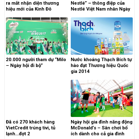
ra mắt nhận diện thương
Nestlé” – thông điệp của
hiệu mới của Kinh Đô
Nestlé Việt Nam nhân Ngày
Chất Lượng Thế Giới 2016
20.000 người tham dự “Milo
Nước khoáng Thạch Bích tự
– Ngày hội đi bộ”
hào đạt Thương hiệu Quốc
gia 2014
Đã có 270 khách hàng
Ngày hội gia đình năng động
VietCredit trúng tivi, tủ
McDonald’s – Sân chơi bổ
lạnh…đợt 2
ích dành cho cả gia đình