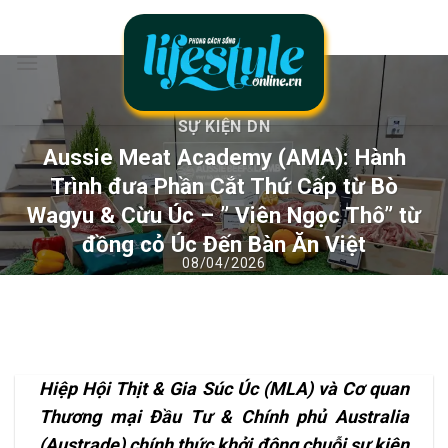
Chuyển
đến
nội
dung
SỰ KIỆN DN
Aussie Meat Academy (AMA): Hành
Trình đưa Phần Cắt Thứ Cấp từ Bò
Wagyu & Cừu Úc – ” Viên Ngọc Thô” từ
đồng cỏ Úc Đến Bàn Ăn Việt
Hiệp Hội Thịt & Gia Súc Úc (MLA) và Cơ quan
Thương mại Đầu Tư & Chính phủ Australia
(Austrade) chính thức khởi động chuỗi sự kiện