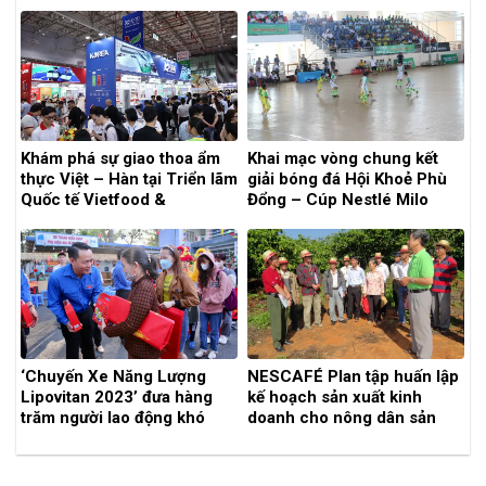
Khám phá sự giao thoa ẩm
Khai mạc vòng chung kết
thực Việt – Hàn tại Triển lãm
giải bóng đá Hội Khoẻ Phù
Quốc tế Vietfood &
Đổng – Cúp Nestlé Milo
Beverage – Propack
2017
Vietnam 2025
‘Chuyến Xe Năng Lượng
NESCAFÉ Plan tập huấn lập
Lipovitan 2023’ đưa hàng
kế hoạch sản xuất kinh
trăm người lao động khó
doanh cho nông dân sản
khăn về quê đón Tết
xuất cà phê