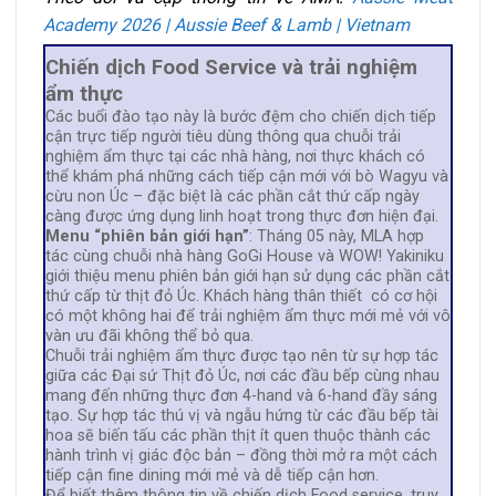
Academy 2026 | Aussie Beef & Lamb | Vietnam
Chiến dịch Food Service và trải nghiệm
ẩm thực
Các buổi đào tạo này là bước đệm cho chiến dịch tiếp
cận trực tiếp người tiêu dùng thông qua chuỗi trải
nghiệm ẩm thực tại các nhà hàng, nơi thực khách có
thể khám phá những cách tiếp cận mới với bò Wagyu và
cừu non Úc – đặc biệt là các phần cắt thứ cấp ngày
càng được ứng dụng linh hoạt trong thực đơn hiện đại.
Menu “phiên bản giới hạn”
: Tháng 05 này, MLA hợp
tác cùng chuỗi nhà hàng GoGi House và WOW! Yakiniku
giới thiệu menu phiên bản giới hạn sử dụng các phần cắt
thứ cấp từ thịt đỏ Úc. Khách hàng thân thiết có cơ hội
có một không hai để trải nghiệm ẩm thực mới mẻ với vô
vàn ưu đãi không thể bỏ qua.
Chuỗi trải nghiệm ẩm thực được tạo nên từ sự hợp tác
giữa các Đại sứ Thịt đỏ Úc, nơi các đầu bếp cùng nhau
mang đến những thực đơn 4-hand và 6-hand đầy sáng
tạo. Sự hợp tác thú vị và ngẫu hứng từ các đầu bếp tài
hoa sẽ biến tấu các phần thịt ít quen thuộc thành các
hành trình vị giác độc bản – đồng thời mở ra một cách
tiếp cận fine dining mới mẻ và dễ tiếp cận hơn.
Để biết thêm thông tin về chiến dịch Food service, truy