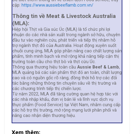
cập:
https://www.aussiebeeflamb.com.vn/
Thông tin về Meat & Livestock Australia
(MLA):
Hiệp hội Thịt và Gia súc Úc (MLA) là tổ chức phi lợi
nhuận do các nhà sản xuất trong ngành sở hữu, chuyên
đầu tư vào nghiên cứu, phát triển và tiếp thị nhằm hỗ
trợ ngành thịt đỏ của Australia. Hoạt động xuyên suốt
chuỗi cung ứng, MLA góp phần nâng cao chất lượng sản
phẩm, tính minh bạch và mở rộng khả năng tiếp cận thị
trường toàn cầu cho thịt bò và thịt cừu Úc.
Thông qua thương hiệu toàn cầu
Aussie Beef & Lamb
,
MLA quảng bá các sản phẩm thịt đỏ an toàn, chất lượng
cao và có nguồn gốc rõ ràng; đồng thời hỗ trợ các đối
tác bằng những thông tin chuyên sâu về thị trường và
các chương trình tiếp thị chiến lược.
Từ năm 2022, MLA đã tăng cường quan hệ hợp tác với
các nhà nhập khẩu, đơn vị bán lẻ và lĩnh vực dịch vụ
thực phẩm (Food Service) tại Việt Nam, nhằm cung cấp
các hỗ trợ thị trường, mở rộng mạng lưới phân phối và
nâng cao nhận diện thương hiệu.
Xem thêm: