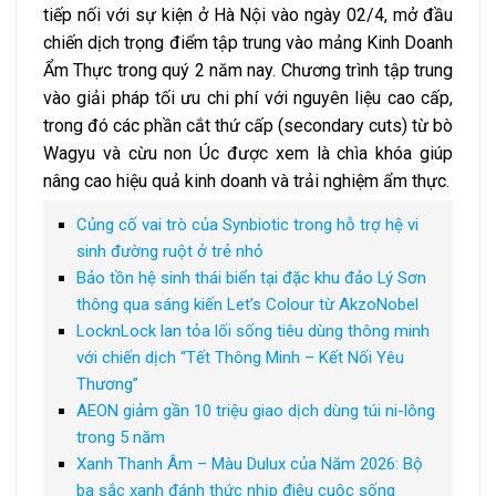
tiếp nối với sự kiện ở Hà Nội vào ngày 02/4, mở đầu
chiến dịch trọng điểm tập trung vào mảng Kinh Doanh
Ẩm Thực trong quý 2 năm nay. Chương trình tập trung
vào giải pháp tối ưu chi phí với nguyên liệu cao cấp,
trong đó các phần cắt thứ cấp (secondary cuts) từ bò
Wagyu và cừu non Úc được xem là chìa khóa giúp
nâng cao hiệu quả kinh doanh và trải nghiệm ẩm thực.
Củng cố vai trò của Synbiotic trong hỗ trợ hệ vi
sinh đường ruột ở trẻ nhỏ
Bảo tồn hệ sinh thái biển tại đặc khu đảo Lý Sơn
thông qua sáng kiến Let’s Colour từ AkzoNobel
LocknLock lan tỏa lối sống tiêu dùng thông minh
với chiến dịch “Tết Thông Minh – Kết Nối Yêu
Thương”
AEON giảm gần 10 triệu giao dịch dùng túi ni-lông
trong 5 năm
Xanh Thanh Âm – Màu Dulux của Năm 2026: Bộ
ba sắc xanh đánh thức nhịp điệu cuộc sống