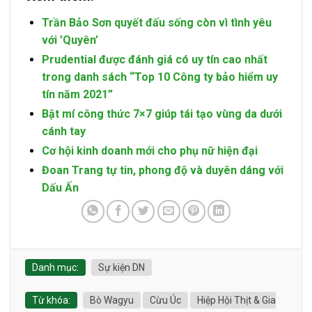
Trần Bảo Sơn quyết đấu sống còn vì tình yêu
với ’Quyên’
Prudential được đánh giá có uy tín cao nhất
trong danh sách “Top 10 Công ty bảo hiểm uy
tín năm 2021”
Bật mí công thức 7×7 giúp tái tạo vùng da dưới
cánh tay
Cơ hội kinh doanh mới cho phụ nữ hiện đại
Đoan Trang tự tin, phong độ và duyên dáng với
Dấu Ấn
Danh mục:
Sự kiện DN
Từ khóa:
Bò Wagyu
Cừu Úc
Hiệp Hội Thịt & Gia