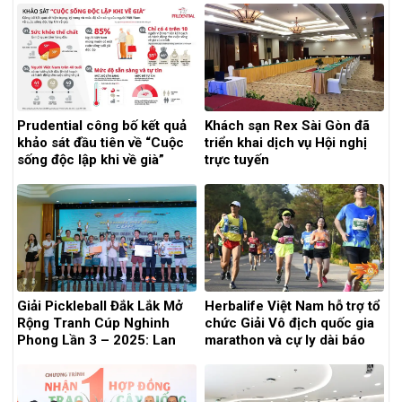
Prudential công bố kết quả
Khách sạn Rex Sài Gòn đã
khảo sát đầu tiên về “Cuộc
triển khai dịch vụ Hội nghị
sống độc lập khi về già”
trực tuyến
Giải Pickleball Đắk Lắk Mở
Herbalife Việt Nam hỗ trợ tổ
Rộng Tranh Cúp Nghinh
chức Giải Vô địch quốc gia
Phong Lần 3 – 2025: Lan
marathon và cự ly dài báo
tỏa tinh thần thể thao, kết
Tiền Phong 2021
nối cộng đồng khỏe mạnh