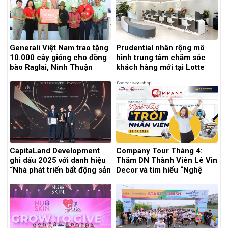
Generali Việt Nam trao tặng
Prudential nhân rộng mô
10.000 cây giống cho đồng
hình trung tâm chăm sóc
bào Raglai, Ninh Thuận
khách hàng mới tại Lotte
Mall Tây Hồ
CapitaLand Development
Company Tour Tháng 4:
ghi dấu 2025 với danh hiệu
Thăm DN Thành Viên Lê Vin
“Nhà phát triển bất động sản
Decor và tìm hiểu “Nghệ
bền vững xuất sắc”
Thuật “trói” chân nhân viên?