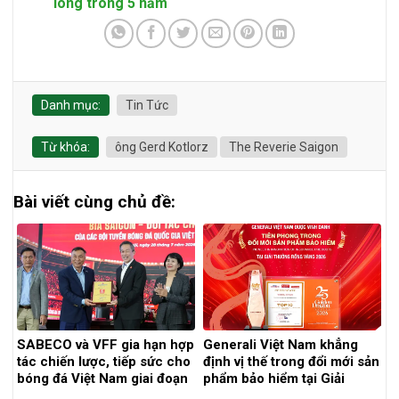
lông trong 5 năm
Danh mục:
Tin Tức
Từ khóa:
ông Gerd Kotlorz
The Reverie Saigon
Bài viết cùng chủ đề:
SABECO và VFF gia hạn hợp
Generali Việt Nam khẳng
tác chiến lược, tiếp sức cho
định vị thế trong đổi mới sản
bóng đá Việt Nam giai đoạn
phẩm bảo hiểm tại Giải
2026 – 2029
thưởng Rồng Vàng 2026