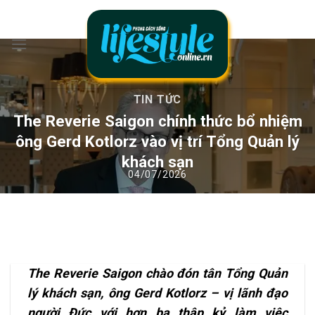
Chuyển
đến
nội
dung
TIN TỨC
The Reverie Saigon chính thức bổ nhiệm
ông Gerd Kotlorz vào vị trí Tổng Quản lý
khách sạn
The Reverie Saigon chào đón tân Tổng Quản
lý khách sạn, ông Gerd Kotlorz – vị lãnh đạo
người Đức với hơn ba thập kỷ làm việc