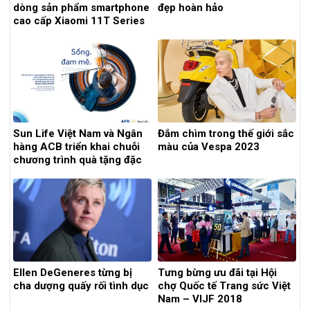
dòng sản phẩm smartphone
đẹp hoàn hảo
cao cấp Xiaomi 11T Series
5G và Xiaomi 11 Lite 5G NE
Sun Life Việt Nam và Ngân
Đắm chìm trong thế giới sắc
hàng ACB triển khai chuỗi
màu của Vespa 2023
chương trình quà tặng đặc
biệt với tên gọi: “Sống đam
mê”
Ellen DeGeneres từng bị
Tưng bừng ưu đãi tại Hội
cha dượng quấy rối tình dục
chợ Quốc tế Trang sức Việt
Nam – VIJF 2018