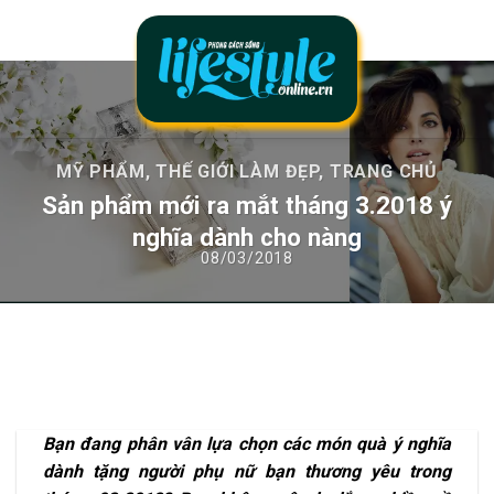
Chuyển
đến
nội
dung
MỸ PHẨM
,
THẾ GIỚI LÀM ĐẸP
,
TRANG CHỦ
Sản phẩm mới ra mắt tháng 3.2018 ý
nghĩa dành cho nàng
Bạn đang phân vân lựa chọn các món quà ý nghĩa
dành tặng người phụ nữ bạn thương yêu trong