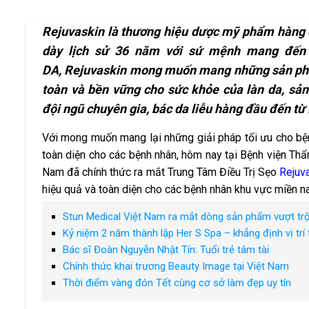
Rejuvaskin là thương hiệu dược mỹ phẩm hàng đầ
dày lịch sử 36 năm với sứ mệnh mang đế
DA,
Rejuvaskin mong muốn mang những sản phẩm c
toàn và bền vững cho sức khỏe của làn da, sả
đội ngũ chuyên gia, bác da liễu hàng đầu đến từ
Với mong muốn mang lại những giải pháp tối ưu cho bện
toàn diện cho các bệnh nhân, hôm nay tại Bệnh viện T
Nam đã chính thức ra mắt Trung Tâm Điều Trị Sẹo
Rejuv
hiệu quả và toàn diện cho các bệnh nhân khu vực miền n
Stun Medical Việt Nam ra mắt dòng sản phẩm vượt trội
Kỷ niệm 2 năm thành lập Her S Spa – khẳng định vị trí 
Bác sĩ Đoàn Nguyễn Nhật Tín: Tuổi trẻ tâm tài
Chính thức khai trương Beauty Image tại Việt Nam
Thời điểm vàng đón Tết cùng cơ sở làm đẹp uy tín