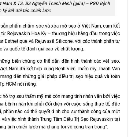
ệt Nam & TS. BS Nguyễn Thanh Minh (giữa) – PGĐ Bệnh
ký kết đối tác chiến lược
c sản phẩm chăm sóc và xóa mờ sẹo ở Việt Nam, cam kết
 từ Rejuvaskin Hoa Kỳ – thương hiệu hàng đầu trong việc
r Esthetique và Rejuvasil Silicone, với các thành phần tự
c và quốc tế đánh giá cao về chất lượng.
hững biến chứng có thể dẫn đến hình thành các vết sẹo,
Việt Nam đã kết hợp cùng Bệnh viện Thẩm mỹ Thanh Vân
 mang đến những giải pháp điều trị sẹo hiệu quả và toàn
Tp.HCM nói riêng.
c hỗ trợ sau thẩm mỹ mà còn mang tính nhân văn bởi việc
ủa bệnh nhân khi phải đối diện với cuộc sống thực tế, đặc
ài, phần nào có thể quyết định cho sự thành công của một
u và việc hình thành Trung Tâm Điều Trị Sẹo Rejuvaskin tại
g tính chiến lược mà chúng tôi vô cùng trân trọng”.