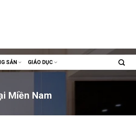
NG SẢN
GIÁO DỤC
tại Miền Nam