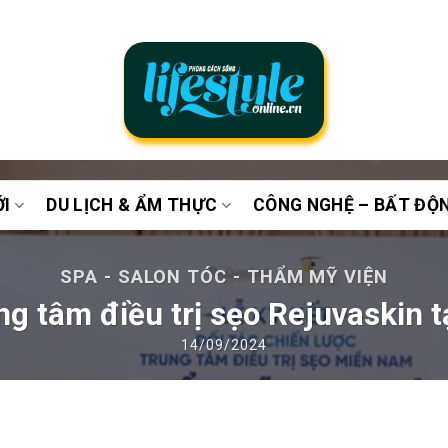
ỚI
DU LỊCH & ẨM THỰC
CÔNG NGHỆ – BẤT ĐỘ
SPA - SALON TÓC - THẨM MỸ VIỆN
g tâm điều trị sẹo Rejuvaskin 