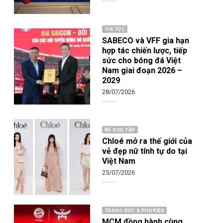
TIN TỨC
SABECO và VFF gia hạn
hợp tác chiến lược, tiếp
sức cho bóng đá Việt
Nam giai đoạn 2026 –
2029
28/07/2026
BỘ SƯU TẬP
Chloé mở ra thế giới của
vẻ đẹp nữ tính tự do tại
Việt Nam
25/07/2026
TRANG SỨC & PHỤ KIỆN
MCM đồng hành cùng