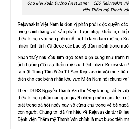
Ông Mai Xuân Dưỡng (vest xanh) – CEO Rejuvaskin Vi
viện Thẩm mỹ Thanh Vân 
Rejuvaskin Việt Nam là đơn vị phân phối độc quyền cá
hàng chính hãng với sản phẩm được nhập khẩu trực tiếp
điều trị sẹo với sản phẩm nổi bật là kem làm mờ sẹo Sca
nhiên lành tính đã được các bác sỹ đầu ngành trong nướ
Nhận thấy nhu cầu làm đẹp toàn diện cũng như tránh n
ảnh hưởng đến sự thẩm mỹ cho bệnh nhân, Rejuvaskin 
ra mắt Trung Tâm Điều Trị Sẹo Rejuvaskin với mục tiêu
diện cho các bệnh nhân khu vực Miền Nam nói chung và 
Theo TS.BS Nguyễn Thanh Vân thì: “Đây không chỉ là việ
điều trị sẹo phần nào giải quyết những mặc cảm, tự ti c
biệt trong xã hội ngày nay vô cùng chú trọng vẻ bề ngo
con người. Chúng tôi đã tìm hiểu về Rejuvaskin từ rất lâ
Bệnh viện Thẩm mỹ Thanh Vân chính là một bước tiến man