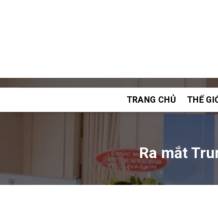
Chuyển
đến
nội
dung
TRANG CHỦ
THẾ GI
Ra mắt Trun