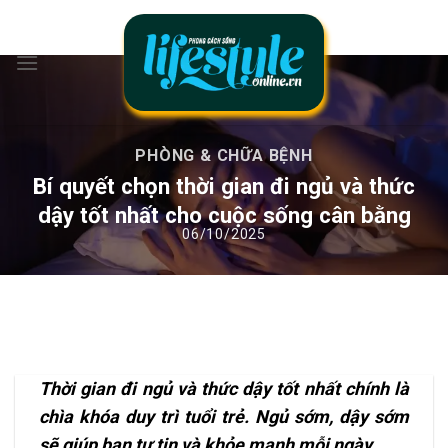
Chuyển
đến
nội
dung
PHÒNG & CHỮA BỆNH
Bí quyết chọn thời gian đi ngủ và thức
dậy tốt nhất cho cuộc sống cân bằng
Thời gian đi ngủ và thức dậy tốt nhất chính là
chìa khóa duy trì tuổi trẻ. Ngủ sớm, dậy sớm
sẽ giúp bạn tự tin và khỏe mạnh mỗi ngày.